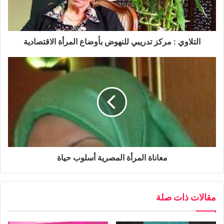
التلاوي : مركز تدريبي للنهوض بأوضاع المرأة الاقتصادية
8-السباحة الأمريكية “ديانا نياد” أول إنسان يقطع مضيق فلوريدا
معاناة المرأة المصرية أسلوب حياة
سباحة.تمنكت “نياد” البالغة من العمر 64 عاما من قطع مسافة
177 كلم تفصل بين “هافانا” في “كوبا” و “كي وست” في
“فلوريدا” بعد 4 محاولات سابقة فاشلة.إستغرقت من “بارا”رحلة
مقالات ذات صلة
السباحة هذه 53ساعة سباحة لتكون بذلك أول إنسان يقطع
مضيق فلوريدا دون استخدام الزعانف أو القفص الواقي من