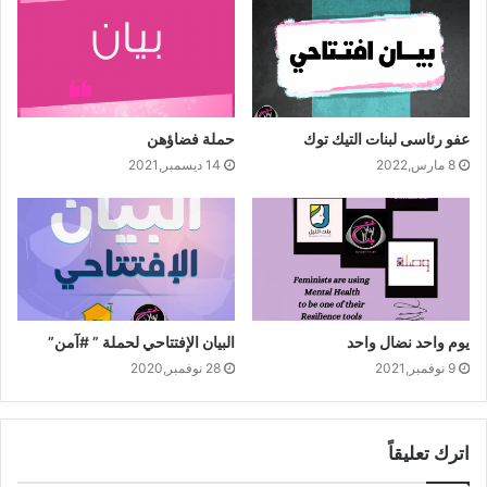
سمك القرش.”ديانا” تقول لدي ثلاث رسائل “الأولى لا يجب أبدا
أن تيأس الثانية حقق أحلامك مهما كان عمرك و الثالثة السباحة
تظهر أنها رياضة فردية لكنها عمل جماعي”.
عفو رئاسى لبنات التيك توك
حملة فضاؤهن
8 مارس,2022
14 ديسمبر,2021
يوم واحد نضال واحد
البيان الإفتتاحي لحملة ” #آمن”
9 نوفمبر,2021
28 نوفمبر,2020
7-وقفت “ويندي دايفيس” السيناتورة البالغة من العمر 50
اترك تعليقاً
عاماً، خريجة جامعة هارفارد أمام مجلس شيوخ ولاية تكساس،