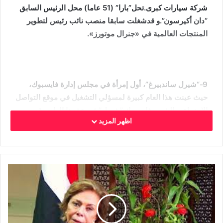
شركة سيارات كبرى.تحل”بارا” (51 عاما) محل الرئيس السابق
“دان أكيرسون”.و قدشغلت سابقا منصب نائب رئيس لتطوير
المنتجات العالمية في «جنرال موتورز».
9-“شيرل ساندبيرغ”، أول إمرأة في مجلس إدارة فايسبوك،
حيث عينت هذا العام كبيرة لمسؤلي التشغيل في موقع التواصل
الاجتماعي الشهير فايسبوك.”شيرل” في عقدها الرابع وقد
اظهر المزيد
شغلت سابقا عددا من المناصب الهامة في امريكا حيث كانت
نائب رئيس المبيعات في عملاق البحث غوغل.