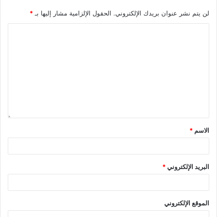
وألقت خطابا إستمر لمدة إحدى عشرة ساعة دون توقف، ما
ساهم بوقف القرار المثير للجدل المتعلق بمنع عمليات
لن يتم نشر عنوان بريدك الإلكتروني.
الحقول الإلزامية مشار إليها بـ
*
الإجهاض.في عام 2008 فازت “ديفيس” بصعوبة على منافسها
الجمهوري لتقتحم كونغرس ولاية تكساس، الذي يضم 12 من
الديمقراطيين.
الاسم
*
البريد الإلكتروني
*
الموقع الإلكتروني