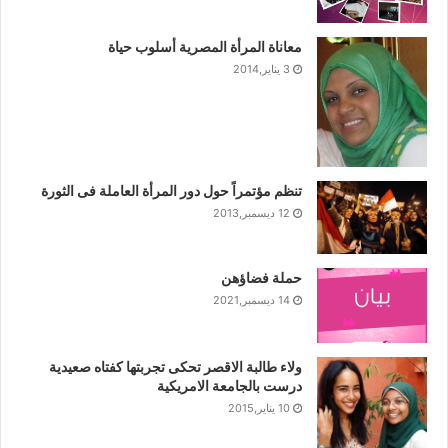
معاناة المرأة المصرية أسلوب حياة
3 يناير,2014
تنظم مؤتمراً حول دور المرأة العاملة فى الثورة
12 ديسمبر,2013
حملة فضاؤهن
14 ديسمبر,2021
ولاء طالبة الاقصر تحكى تجربتها كفتاه صعيدية
2-الفتاة الباكستانية “ملالا يوسف” تصبح رمزا للسلام.الفتاة
درست بالجامعة الامريكية
التي وقفت في وجه طالبان منذ ان منذ كانت في سن ال 11
10 يناير,2015
مطالبة بحق التعليم للاطفال و التي اصيبت سابقا بطلق برأسها