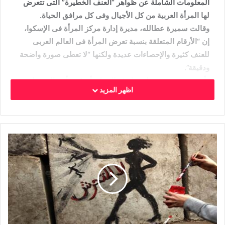
المعلومات الشاملة عن ظواهر “العنف الخطيرة” التى تتعرض
لها المرأة العربية من كل الأجيال وفى كل مرافق الحياة.
وقالت سميرة عطالله، مديرة إدارة مركز المرأة فى الإسكوا،
إن “الأرقام المتعلقة بنسبة تعرض المرأة فى العالم العربى
للعنف كثيرة والإحصاءات عديدة ولكنها “لا تعطى صورة واضحة
ودقيقة”.
وأوضحت سميرة، على هامش الحفل، أن “من أهم التوصيات
اظهر المزيد
التى نخرج بها فى دراساتنا هى تحديد أرقام بشكل دقيق لمعرفة
عدد ضحايا العنف تساعدنا فى وضع خطط استراتيجية
وسياسات لمواجهتها”.
ولفتت إلى أن “تطور أى مجتمع يكمن فى قدرته على القضاء
على ظاهرة العنف ضد المرأة، التى تعتبر انتهاكاً لحقوق
الإنسان”.
ودقت سميرة عطالله ناقوس الخطر فى كلمتها خلال الحفل،
وضمت صوتها لأصوات المعنيين والناشطين المتصدين للعنف
ضد المرأة، داعية جميع أفراد المجتمع فى القطاعات المختلفة
لتكثيف الجهود لمواجهة هذه الظاهرة.
وأوضحت أن الدراسات الثلاث، “مكافحة العنف الأسرى ضد