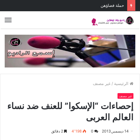
يوم واحد نضال واحد
الق
الرئيسية
/
غير مصنف
غير مصنف
إحصاءات “الإسكوا” للعنف ضد نساء
العالم العربى
14 ديسمبر,2013
0
4٬198
2 دقائق