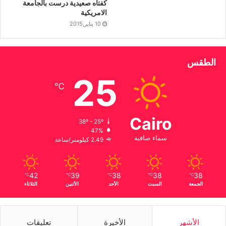
كفتاه صعيدية درست بالجامعة
الامريكية
10 يناير,2015
الطقس
25
℃
Cairo
38º - 25º
47%
سماء صافية
2.49 كيلومتر/ساعة
42
39
38
38
38
℃
℃
℃
℃
℃
الجمعة
السبت
الأحد
الأثنين
الثلاثاء
الأشهر
الأخيرة
تعليقات