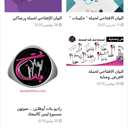
المتحدة “بان كى مون” فى مناسبة إطلاق حملة “اتحدوا لإنهاء
العنف ضد المرأة”، أن يحث الجميع على العمل لمكافحة العنف،
البيان الافتتاحي لحملة ” حكيمات “
البيان الإفتتاحي لحملة بِِِرضاكي
قائلا “اكسروا حاجز الصمت ولا تقفوا مكتوفى الأيدى عند
11 مارس,2021
26 نوفمبر,2020
مشاهدة ظواهر العنف ضد النساء والفتيات”.
وقالت سميرة التويجرى، المديرة الإقليمية للدول العربية فى
هيئة الأمم المتحدة، إن “العنف حقيقة واقعة تحدث مع إطلالة
كل يوم جديد لتطمس الأمل وتغلق الأبواب فى وجه نساء وفتيات
يتعرضن للعنف الجسدى واللفظى والجنسى ويستسلمن
للصمت”.
البيان الافتتاحي لحملة
وأعطت سميرة التويجرى مثالاً عن المغرب، إذ “بلغت كلفة
#فرض_وِصاية
التقاضى المرتبط بالعنف 6 ملايين دولار سنوياً، فى حين أوضح
25 نوفمبر,2019
مقدمو الخدمات أن كلفة الاعتناء بالضحايا قد بلغت 196 مليون
دولار”.
وكشف عبد الله العلمى، كاتب سعودى ساعد على إطلاق حملة
راديو بنات أوفلاين … صوتهن
“الشريط الابيض” فى السعودية والتى تهدف إلى مساندة الرجل
مسموع ليس كالمعتاد
لمبدأ إنهاء العنف ضد المرأة، أنه لا يوجد إحصاءات دقيقة
25 يوليو,2019
وشاملة عن العنف ضد المرأة فى السعودية، ولكن هناك