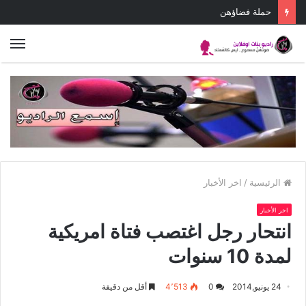
يوم واحد نضال واحد
الق
الرئيسية
/
اخر الأخبار
اخر الأخبار
انتحار رجل اغتصب فتاة امريكية
لمدة 10 سنوات
24 يونيو,2014
0
4٬513
أقل من دقيقة