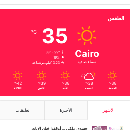
الطقس
35
℃
Cairo
38º - 29º
19%
سماء صافية
3.23 كيلومتر/ساعة
42
39
38
38
38
℃
℃
℃
℃
℃
الجمعة
السبت
الأحد
الأثنين
الثلاثاء
الأشهر
الأخيرة
تعليقات
جسدي ملكي … أوقفوا ختان الإناث