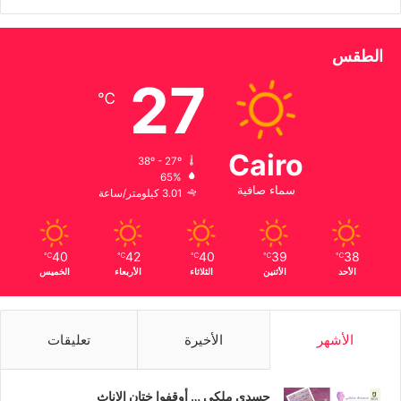
الطقس
27
℃
Cairo
38º - 27º
65%
سماء صافية
3.01 كيلومتر/ساعة
40
42
40
39
38
℃
℃
℃
℃
℃
الأحد
الأثنين
الثلاثاء
الأربعاء
الخميس
الأشهر
الأخيرة
تعليقات
جسدي ملكي … أوقفوا ختان الإناث