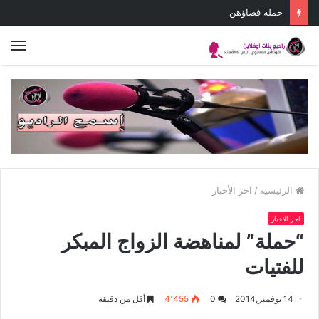
حملة فضاؤهن
الق
الرئيسية
/
اخر الأخبار
اخر الأخبار
“حملة” لمناهضة الزواج المبكر
للفتيات
14 نوفمبر,2014
0
4٬455
أقل من دقيقة