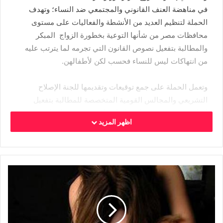
في مناهضة العنف القانوني والمجتمعي ضد النساء؛ وتهدف
الحملة لتنظيم العديد من الأنشطة والفعاليات على مستوى
محافظات مصر من شأنها التوعية بخطورة الزواج المبكر
والمطالبة بتفعيل نصوص القانون التي تجرمه لما يترتب عليه
من انتهاكات ليس للنساء فحسب لكن لأطفالهن.
وتعمل الحملة على جمع توقيعات وتقديمها للجنة الإصلاح
التشريعي والمجالس القومية المتخصصة للمطالبة بتفعيل
القانون وتطبيقه على المخالفات المتعلقة بهذه الظاهرة للحد
اظهر المزيد
من تداعياتها التي يعيق انتشارها دور النساء في التنمية.