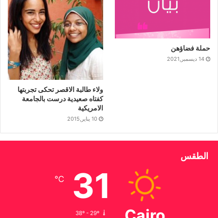
حملة فضاؤهن
14 ديسمبر,2021
ولاء طالبة الاقصر تحكى تجربتها
كفتاه صعيدية درست بالجامعة
الامريكية
10 يناير,2015
الطقس
31
℃
Cairo
38º - 29º