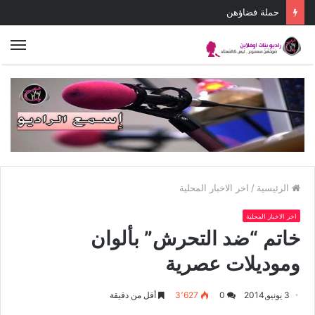
حملة فضاؤهن
الق
الرئيسية
/
اخر الاخبار المحلية
اخر الاخبار المحلية
خاتم “ضد التحرش” بألوان
وموديلات عصرية
3 يونيو,2014
0
3٬627
أقل من دقيقة