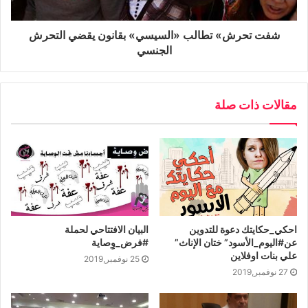
شفت تحرش» تطالب «السيسي» بقانون يقضي التحرش
الجنسي
مقالات ذات صلة
احكي_حكايتك دعوة للتدوين
البيان الافتتاحي لحملة
عن#اليوم_الأسود” ختان الإناث”
#فرض_وِصاية
علي بنات اوفلاين
25 نوفمبر,2019
27 نوفمبر,2019