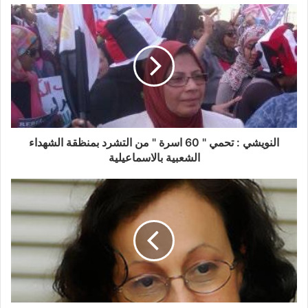
الإنجابية وختان الإناث.
• إكتساب المهارات اللازمة لكسب التأييد وصياغة رسائل
إعلامية موجهة، صحيحة وفعالة.
• تنمية المهارات الحياتية بين المجموعات.
• تفعيل أدوارهم بالمجتمع في مجال مناهضة العنف المبني
على النوع الإجتماعي.
النويشي : تحمي " 60 اسرة " من التشرد بمنظقة الشهداء
الشعبية بالاسماعيلية