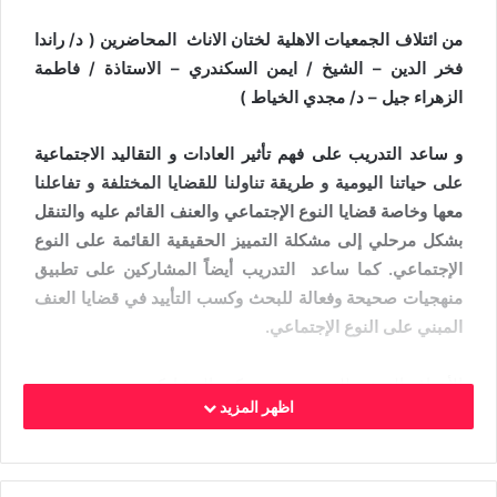
من ائتلاف الجمعيات الاهلية لختان الاناث المحاضرين ( د/ راندا
فخر الدين – الشيخ / ايمن السكندري – الاستاذة / فاطمة
الزهراء جيل – د/ مجدي الخياط )
و ساعد التدريب على فهم تأثير العادات و التقاليد الاجتماعية
على حياتنا اليومية و طريقة تناولنا للقضايا المختلفة و تفاعلنا
معها وخاصة قضايا النوع الإجتماعي والعنف القائم عليه والتنقل
بشكل مرحلي إلى مشكلة التمييز الحقيقية القائمة على النوع
الإجتماعي. كما ساعد التدريب أيضاً المشاركين على تطبيق
منهجيات صحيحة وفعالة للبحث وكسب التأييد في قضايا العنف
المبني على النوع الإجتماعي.
الأهداف النوعية للتدريب، هي تمكين المشاركين من:
اظهر المزيد
• فهم أفضل لمنهجيات البحث في مجال العنف المبني على
النوع الإجتماعي.
• تعلم منهجيات لإكتساب وتبادل معلومات دقيقة عن الصحة