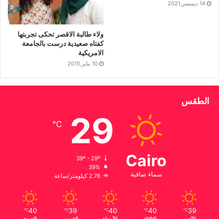
14 ديسمبر,2021
ولاء طالبة الاقصر تحكى تجربتها
كفتاه صعيدية درست بالجامعة
الامريكية
10 يناير,2015
الطقس
29
℃
Cairo
39º - 29º
39%
سماء صافية
2.78 كيلومتر/ساعة
40
39
40
40
39
℃
℃
℃
℃
℃
الأثنين
الثلاثاء
الأربعاء
الخميس
الجمعة