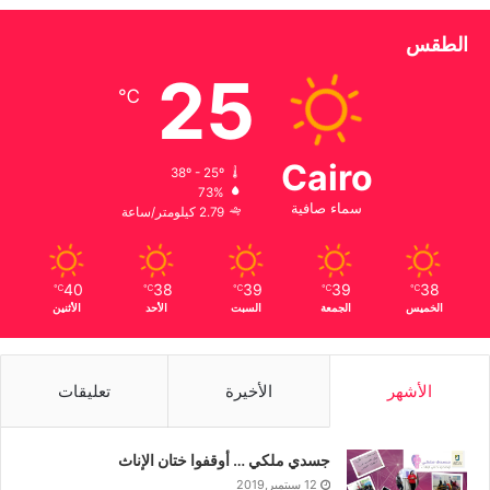
الطقس
25
℃
Cairo
38º - 25º
73%
سماء صافية
2.79 كيلومتر/ساعة
40
38
39
39
38
℃
℃
℃
℃
℃
الخميس
الجمعة
السبت
الأحد
الأثنين
الأشهر
الأخيرة
تعليقات
جسدي ملكي … أوقفوا ختان الإناث
12 سبتمبر,2019