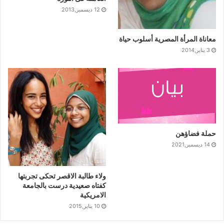
12 ديسمبر,2013
معاناة المرأة المصرية أسلوب حياة
3 يناير,2014
حملة فضاؤهن
14 ديسمبر,2021
ولاء طالبة الاقصر تحكى تجربتها
كفتاه صعيدية درست بالجامعة
الامريكية
10 يناير,2015