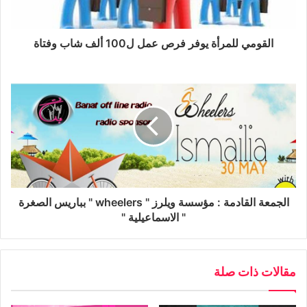
الربح و تسعى إلى الارتقاء بوعى المجتمع وتشجيع السياحة إلى
مصر فقد كانت … آخر الرحلات التى قام بها فريق ويلرز إلى
القومي للمرأة يوفر فرص عمل ل100 ألف شاب وفتاة
الواحات البحرية و الصحراء البيضاء في بداية شهر أكتوبر 2013
و التى كان الهدف منها إضافة هذا النوع من الرياضة إلى رصيد
مصر من السياحة الرياضية وتشجيع محبى رياضة الدرجات فى
العالم لزيارة مصر و ممارستها على أرضها والاستمتاع بالتنوع
السياحى فى مصر والمتمثل فى السياحة التاريخية والعلاجية
والدينية.
ويهدف فريق ويلرز للانشاء هذه البرامج منها:
الجمعة القادمة : مؤسسة ويلرز " wheelers " بباريس الصغرة
" الاسماعيلية "
مقالات ذات صلة
–
إنشاء مدرسة لتعليم قيادة الدراجات و معرفة قواعد
السلامة و السلوك الذى يجب أن يراعى من قبل الدراجين.