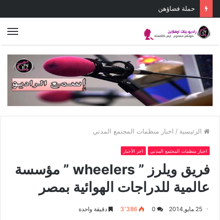
يوم واحد نضال واحد
الق
الرئيسية
/
اخبار منظمات المجتمع المدني
اخبار منظمات المجتمع المدني
اخر الأخبار
فريق ويلرز ” wheelers ” مؤسسة
عالمية للدراجات الهوائية بمصر
25 مايو,2014
0
3٬386
دقيقة واحدة