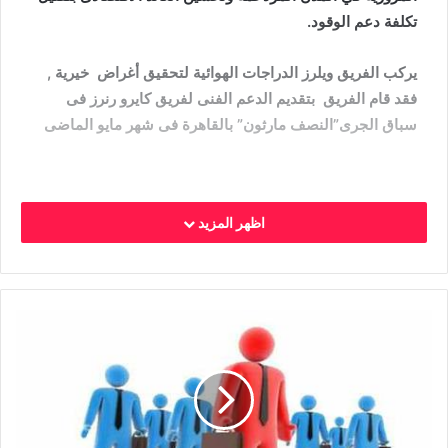
تكلفة دعم الوقود.
يركب الفريق ويلرز الدراجات الهوائية لتحقيق أغراض خيرية ,
فقد قام الفريق بتقديم الدعم الفنى لفريق كايرو رنرز فى
سباق الجرى”النصف مارثون” بالقاهرة فى شهر مايو الماضى
اظهر المزيد
و كذلك المشاركة فى الإحتفالية الخيرية لمستشفى 57357 ,
وشارك الفريق كأحد المنظمين فى الملتقى السنوى لركوب
الدراجات الذى تقيمه السفارة الهولندية سنويا لتشجيع رياضة
ركوب الدراجات الهوائية
, كما يقوم الفريق بتخصيص بعض
العائدات لــ مشروعات تنموية.
و جدير بالذكر أن فريق ويلرز للدرجات هو مؤسسة لا تهدف إلى