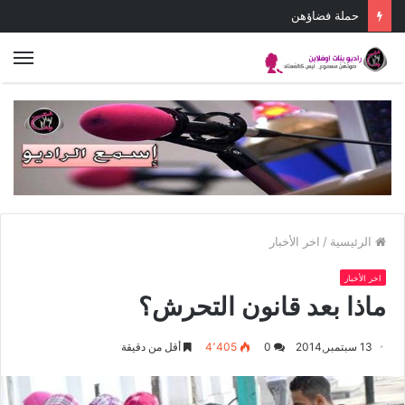
حملة فضاؤهن
الق
الرئيسية
/
اخر الأخبار
اخر الأخبار
ماذا بعد قانون التحرش؟
13 سبتمبر,2014
0
4٬405
أقل من دقيقة