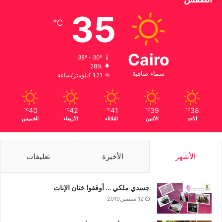
35
℃
Cairo
38º - 30º
28%
سماء صافية
1.21 كيلومتر/ساعة
40
42
41
39
38
℃
℃
℃
℃
℃
الأحد
الأثنين
الثلاثاء
الأربعاء
الخميس
الأشهر
الأخيرة
تعليقات
جسدي ملكي … أوقفوا ختان الإناث
12 سبتمبر,2019