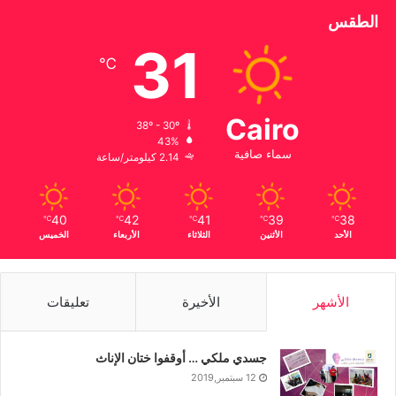
الطقس
31
℃
Cairo
38º - 30º
43%
سماء صافية
2.14 كيلومتر/ساعة
40
42
41
39
38
℃
℃
℃
℃
℃
الأحد
الأثنين
الثلاثاء
الأربعاء
الخميس
الأشهر
الأخيرة
تعليقات
جسدي ملكي … أوقفوا ختان الإناث
12 سبتمبر,2019