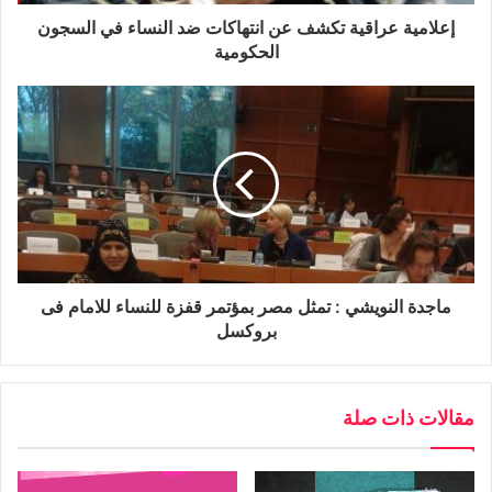
إعلامية عراقية تكشف عن انتهاكات ضد النساء في السجون
الحكومية
ماجدة النويشي : تمثل مصر بمؤتمر قفزة للنساء للامام فى
بروكسل
مقالات ذات صلة