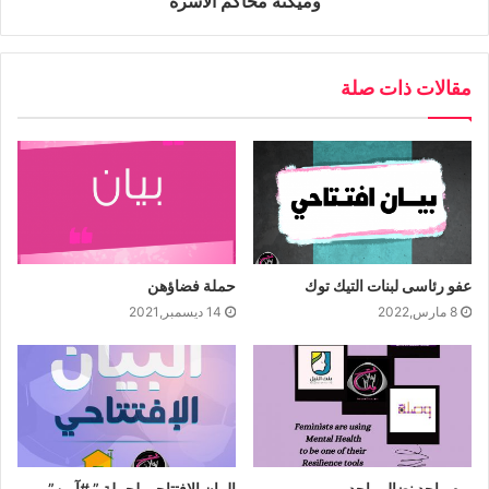
وميكنة محاكم الأسرة
مقالات ذات صلة
عفو رئاسى لبنات التيك توك
حملة فضاؤهن
8 مارس,2022
14 ديسمبر,2021
يوم واحد نضال واحد
البيان الإفتتاحي لحملة ” #آمن”