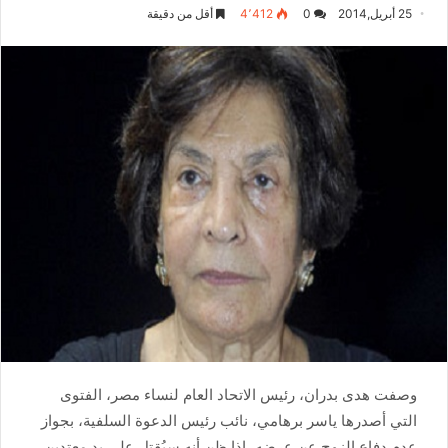
25 أبريل,2014
0
4٬412
أقل من دقيقة
وصفت هدى بدران، رئيس الاتحاد العام لنساء مصر، الفتوى
التي أصدرها ياسر برهامي، نائب رئيس الدعوة السلفية، بجواز
عدم دفاع الزوج عن عِرضه، إذا ظن أنه سيُقتل على يد معتدين،