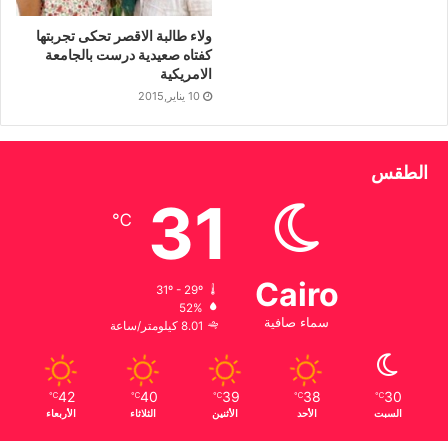
ولاء طالبة الاقصر تحكى تجربتها
كفتاه صعيدية درست بالجامعة
الامريكية
10 يناير,2015
الطقس
31
℃
Cairo
31º - 29º
52%
سماء صافية
8.01 كيلومتر/ساعة
42
40
39
38
30
℃
℃
℃
℃
℃
السبت
الأحد
الأثنين
الثلاثاء
الأربعاء