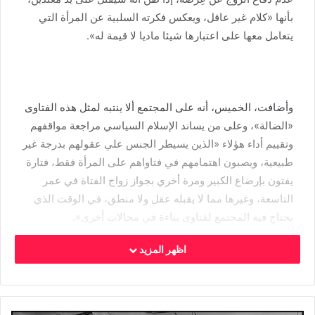
بأنها «كلام غير عاقل، ويعكس فكرته السلبية عن المرأة التي
يتعامل معها على اعتبارها شيئا ماديا لا قيمة له».
وأضافت، الخميس، أنه على المجتمع ألا ينتبه لمثل هذه الفتاوى
«الضالة»، وعلى من يساند الإسلام السياسي مراجعة مواقفهم
وتقييم أداء هؤلاء «الذين يسيطر الجنس علي عقولهم بدرجة غير
طبيعية، ويصبون اهتمامهم في فتاواهم على المرأة فقط، فتارة
يفتون بإرضاع الكبير ومرة أخري بجواز زواج الفتاة في عمر
التاسعة، وغيرها مما لا يقبله عقل ولا منطق، في الوقت الذي
يحتاج فيه المجتمع لفتاوى بناءة في مجالات أخرى».
اظهر المزيد