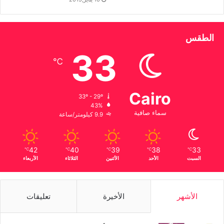
الطقس
33
℃
Cairo
33º - 29º
43%
سماء صافية
9.9 كيلومتر/ساعة
42
40
39
38
33
℃
℃
℃
℃
℃
السبت
الأحد
الأثنين
الثلاثاء
الأربعاء
الأشهر
الأخيرة
تعليقات