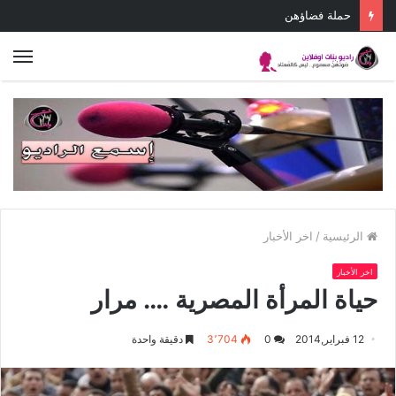
يوم واحد نضال واحد
الق
الرئيسية
/
اخر الأخبار
اخر الأخبار
حياة المرأة المصرية …. مرار
12 فبراير,2014
0
3٬704
دقيقة واحدة