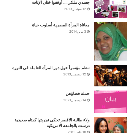
جسدي ملكي … أوقفوا ختان الإناث
12 سبتمبر,2019
معاناة المرأة المصرية أسلوب حياة
3 يناير,2014
تنظم مؤتمراً حول دور المرأة العاملة فى الثورة
12 ديسمبر,2013
حملة فضاؤهن
14 ديسمبر,2021
ولاء طالبة الاقصر تحكى تجربتها كفتاه صعيدية
درست بالجامعة الامريكية
10 يناير,2015